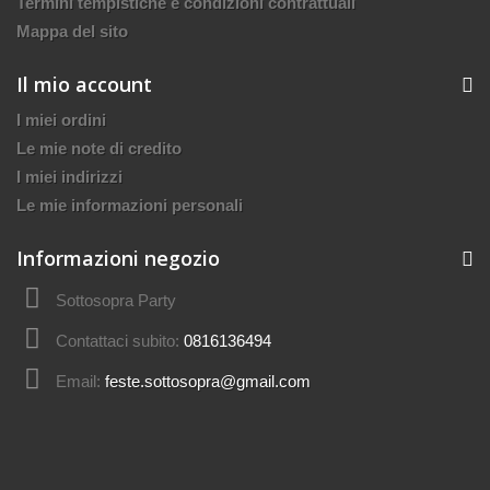
Termini tempistiche e condizioni contrattuali
Mappa del sito
Il mio account
I miei ordini
Le mie note di credito
I miei indirizzi
Le mie informazioni personali
Informazioni negozio
Sottosopra Party
Contattaci subito:
0816136494
Email:
feste.sottosopra@gmail.com